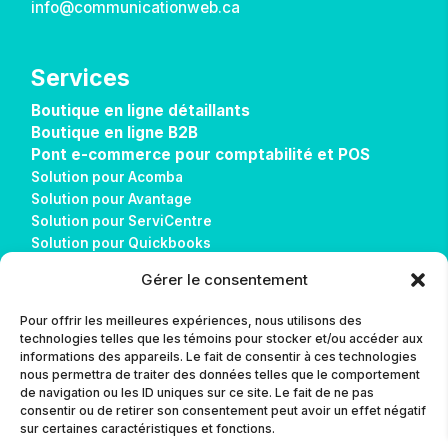
info@communicationweb.ca
Services
Boutique en ligne détaillants
Boutique en ligne B2B
Pont e-commerce pour comptabilité et POS
Solution pour Acomba
Solution pour Avantage
Solution pour ServiCentre
Solution pour Quickbooks
Solution pour Sage 50
Gérer le consentement
Solution pour Alice POS
Réalisations
Pour offrir les meilleures expériences, nous utilisons des
Télécharger AnyDesk
technologies telles que les témoins pour stocker et/ou accéder aux
informations des appareils. Le fait de consentir à ces technologies
nous permettra de traiter des données telles que le comportement
Contact
de navigation ou les ID uniques sur ce site. Le fait de ne pas
consentir ou de retirer son consentement peut avoir un effet négatif
L’agence
sur certaines caractéristiques et fonctions.