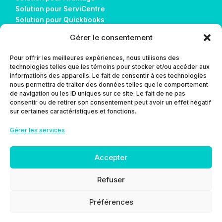
Solution pour ServiCentre
Solution pour Quickbooks
Solution pour Sage 50
Gérer le consentement
Solution pour Alice POS
Réalisations
Pour offrir les meilleures expériences, nous utilisons des
Télécharger AnyDesk
technologies telles que les témoins pour stocker et/ou accéder aux
informations des appareils. Le fait de consentir à ces technologies
nous permettra de traiter des données telles que le comportement
Contact
de navigation ou les ID uniques sur ce site. Le fait de ne pas
consentir ou de retirer son consentement peut avoir un effet négatif
L’agence
sur certaines caractéristiques et fonctions.
Blog
Gérer les services
Contact
Politique de confidentialité
Guides utilisateurs
Accepter
Documentation
Préparez votre installation
Refuser
Préférences
SOUTIEN TECHNIQUE