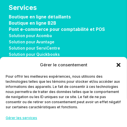
Services
Boutique en ligne détaillants
Boutique en ligne B2B
Pont e-commerce pour comptabilité et POS
Solution pour Acomba
Solution pour Avantage
Solution pour ServiCentre
Solution pour Quickbooks
Solution pour Sage 50
Gérer le consentement
Solution pour Alice POS
Réalisations
Pour offrir les meilleures expériences, nous utilisons des
Télécharger AnyDesk
technologies telles que les témoins pour stocker et/ou accéder aux
informations des appareils. Le fait de consentir à ces technologies
nous permettra de traiter des données telles que le comportement
Contact
de navigation ou les ID uniques sur ce site. Le fait de ne pas
consentir ou de retirer son consentement peut avoir un effet négatif
L’agence
sur certaines caractéristiques et fonctions.
Blog
Gérer les services
Contact
Politique de confidentialité