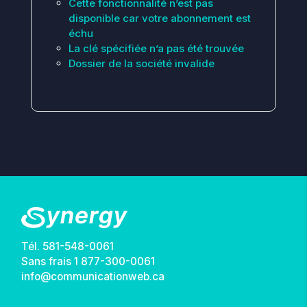
Cette fonctionnalité n’est pas
disponible car votre abonnement est
échu
La clé spécifiée n’a pas été trouvée
Dossier de la société invalide
Tél.
581-548-0061
Sans frais
1 877-300-0061
info@communicationweb.ca