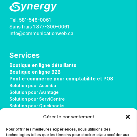
Tél.
581-548-0061
Sans frais
1 877-300-0061
info@communicationweb.ca
Services
Boutique en ligne détaillants
Boutique en ligne B2B
Pont e-commerce pour comptabilité et POS
Solution pour Acomba
Solution pour Avantage
Solution pour ServiCentre
Solution pour Quickbooks
Solution pour Sage 50
Gérer le consentement
Solution pour Alice POS
Réalisations
Pour offrir les meilleures expériences, nous utilisons des
Télécharger AnyDesk
technologies telles que les témoins pour stocker et/ou accéder aux