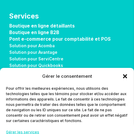
Services
Boutique en ligne détaillants
Boutique en ligne B2B
Pont e-commerce pour comptabilité et POS
Solution pour Acomba
Solution pour Avantage
Solution pour ServiCentre
Solution pour Quickbooks
Solution pour Sage 50
Gérer le consentement
Solution pour Alice POS
Réalisations
Pour offrir les meilleures expériences, nous utilisons des
Télécharger AnyDesk
technologies telles que les témoins pour stocker et/ou accéder aux
informations des appareils. Le fait de consentir à ces technologies
nous permettra de traiter des données telles que le comportement
Contact
de navigation ou les ID uniques sur ce site. Le fait de ne pas
consentir ou de retirer son consentement peut avoir un effet négatif
L’agence
sur certaines caractéristiques et fonctions.
Blog
Gérer les services
Contact