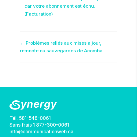
car votre abonnement est échu.
(Facturation)
Navigation
← Problèmes reliés aux mises a jour,
remonte ou sauvegardes de Acomba
de
doc
Tél.
581-548-0061
Sans frais
1 877-300-0061
info@communicationweb.ca