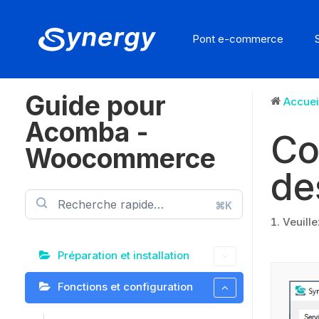
Pont e-commerce
Guide pour
Accuei
Acomba -
Co
Woocommerce
de
⌘K
Veuille
Préparation et installation
Fonctions et configuration