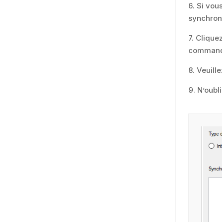
6. Si vou
synchroni
7. Clique
commande,
8. Veuill
9. N’oubl