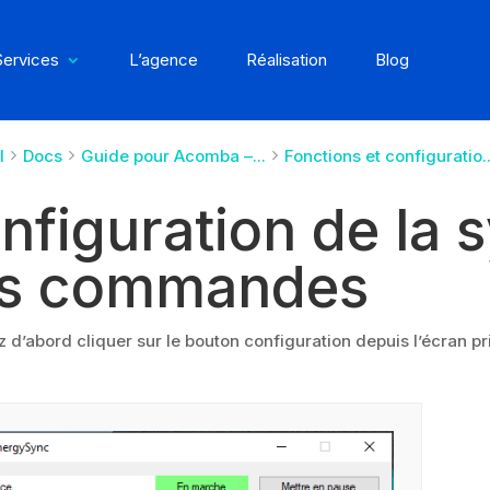
Services
L’agence
Réalisation
Blog
l
Docs
Guide pour Acomba –...
Fonctions et configuratio..
nfiguration de la 
s commandes
z d’abord cliquer sur le bouton configuration depuis l’écran pri