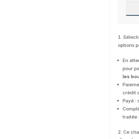
Sélect
options p
En atte
pour pa
les bo
Paiemen
crédit 
Payé : 
Complé
traitée
2. Ce ch