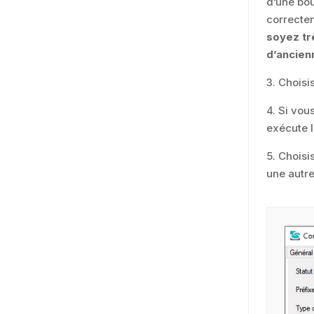
d’une bou
correcte
soyez trè
d’ancie
3.
Choisis
4.
Si vou
exécute l
5.
Choisis
une autre