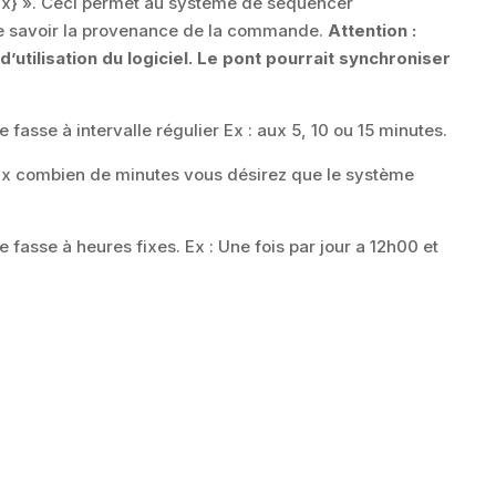
efix} ». Ceci permet au système de séquencer
 savoir la provenance de la commande.
Attention :
utilisation du logiciel. Le pont pourrait synchroniser
asse à intervalle régulier Ex : aux 5, 10 ou 15 minutes.
 aux combien de minutes vous désirez que le système
asse à heures fixes. Ex : Une fois par jour a 12h00 et