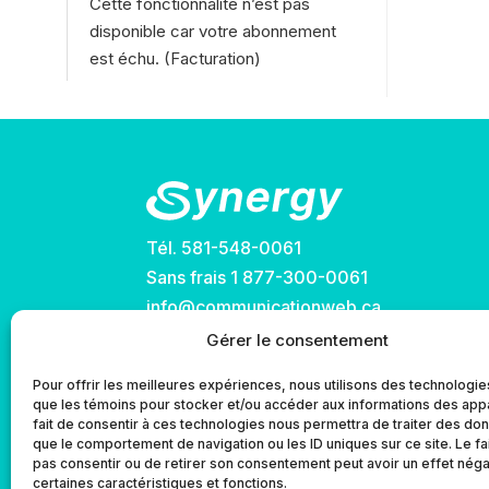
Cette fonctionnalité n’est pas
disponible car votre abonnement
est échu. (Facturation)
Tél.
581-548-0061
Sans frais
1 877-300-0061
info@communicationweb.ca
Gérer le consentement
Pour offrir les meilleures expériences, nous utilisons des technologies
que les témoins pour stocker et/ou accéder aux informations des appa
fait de consentir à ces technologies nous permettra de traiter des do
que le comportement de navigation ou les ID uniques sur ce site. Le fa
pas consentir ou de retirer son consentement peut avoir un effet négat
certaines caractéristiques et fonctions.