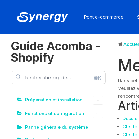
Pont e-commerce
Guide Acomba -
Accuei
Shopify
Me
⌘K
Dans cett
Veuillez 
rencontre
Préparation et installation
Art
Fonctions et configuration
Dossier
Clé de 
Panne générale du système
Clé de 