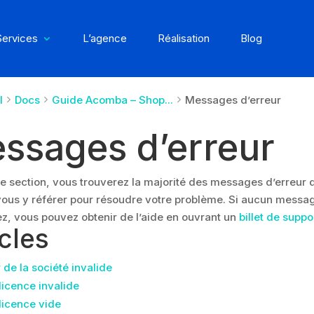
Services
L’agence
Réalisation
Blog
l
Docs
Guide Acomba – Shop...
Messages d’erreur
ssages d’erreur
e section, vous trouverez la majorité des messages d’erreur q
vous y référer pour résoudre votre problème. Si aucun mess
z, vous pouvez obtenir de l’aide en ouvrant un
billet de suppo
icles
 de la société invalide
licence invalide
licence vide