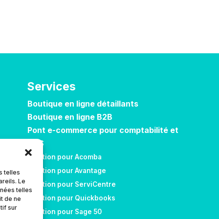
Services
Boutique en ligne détaillants
Boutique en ligne B2B
Pont e-commerce pour comptabilité et
POS
Solution pour Acomba
Solution pour Avantage
 telles
reils. Le
Solution pour ServiCentre
nnées telles
Solution pour Quickbooks
it de ne
if sur
Solution pour Sage 50