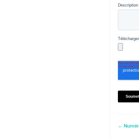
Nav
← Numéro
de