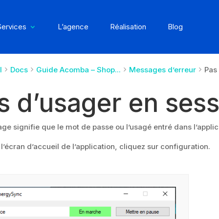
Services
L’agence
Réalisation
Blog
l
Docs
Guide Acomba – Shop...
Messages d’erreur
Pas 
s d’usager en sessi
e signifie que le mot de passe ou l’usagé entré dans l’applica
l’écran d’accueil de l’application, cliquez sur configuration.