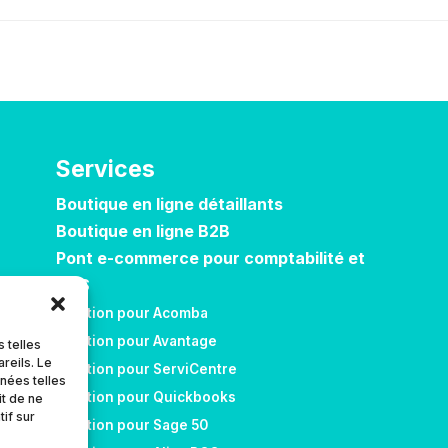
Services
Boutique en ligne détaillants
Boutique en ligne B2B
Pont e-commerce pour comptabilité et
POS
Solution pour Acomba
Solution pour Avantage
 telles
reils. Le
Solution pour ServiCentre
nnées telles
Solution pour Quickbooks
it de ne
if sur
Solution pour Sage 50