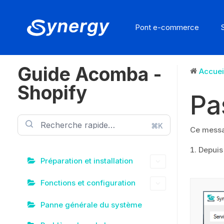
Pont e-commerce
Guide Acomba -
Accuei
Shopify
Pa
⌘K
Ce messag
Depuis 
Préparation et installation
Fonctions et configuration
Panne générale du système