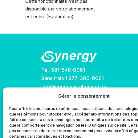
Cette fonctionnalité n’est pas
disponible car votre abonnement
est échu. (Facturation)
Tél.
581-548-0061
Sans frais
1 877-300-0061
info@communicationweb.ca
Gérer le consentement
Pour offrir les meilleures expériences, nous utilisons des technologies
que les témoins pour stocker et/ou accéder aux informations des appa
fait de consentir à ces technologies nous permettra de traiter des do
que le comportement de navigation ou les ID uniques sur ce site. Le fa
pas consentir ou de retirer son consentement peut avoir un effet négat
certaines caractéristiques et fonctions.