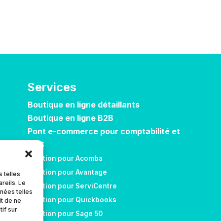
Services
Boutique en ligne détaillants
Boutique en ligne B2B
Pont e-commerce pour comptabilité et
POS
Solution pour Acomba
Solution pour Avantage
 telles
reils. Le
Solution pour ServiCentre
nnées telles
Solution pour Quickbooks
it de ne
if sur
Solution pour Sage 50