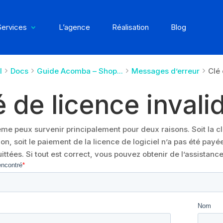
Services
L’agence
Réalisation
Blog
l
Docs
Guide Acomba – Shop...
Messages d’erreur
Clé 
é de licence invali
me peux survenir principalement pour deux raisons. Soit la c
tion, soit le paiement de la licence de logiciel n’a pas été pay
ittées. Si tout est correct, vous pouvez obtenir de l’assistanc