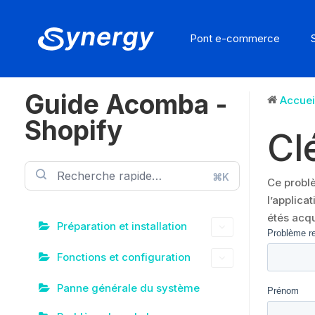
Pont e-commerce
Guide Acomba -
Accuei
Shopify
Cl
⌘K
Ce problè
l’applica
étés acqu
Préparation et installation
Fonctions et configuration
Panne générale du système